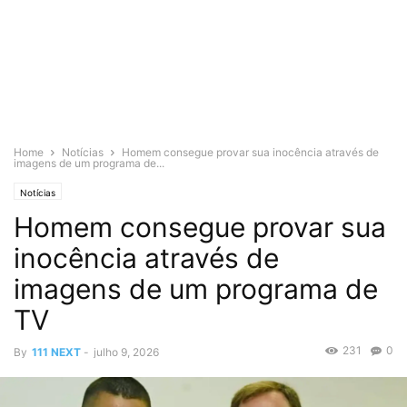
Home
Notícias
Homem consegue provar sua inocência através de
imagens de um programa de...
Notícias
Homem consegue provar sua
inocência através de
imagens de um programa de
TV
231
0
By
111 NEXT
-
julho 9, 2026