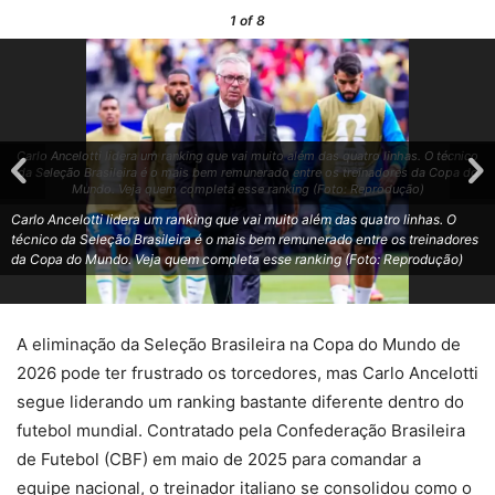
1
of 8
Carlo Ancelotti lidera um ranking que vai muito além das quatro linhas. O técnico
da Seleção Brasileira é o mais bem remunerado entre os treinadores da Copa do
Mundo. Veja quem completa esse ranking (Foto: Reprodução)
Carlo Ancelotti lidera um ranking que vai muito além das quatro linhas. O
técnico da Seleção Brasileira é o mais bem remunerado entre os treinadores
da Copa do Mundo. Veja quem completa esse ranking (Foto: Reprodução)
A eliminação da Seleção Brasileira na Copa do Mundo de
2026 pode ter frustrado os torcedores, mas Carlo Ancelotti
segue liderando um ranking bastante diferente dentro do
futebol mundial. Contratado pela Confederação Brasileira
de Futebol (CBF) em maio de 2025 para comandar a
equipe nacional, o treinador italiano se consolidou como o