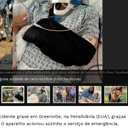
ara emergência e salva adolescente após grave acidente de carro nos EUA (Foto: Faceboo
grave acidente de carro nos EUA (Foto: Facebook)
dente grave em Greenville, na Pensilvânia (EUA), graças
. O aparelho acionou sozinho o serviço de emergência,