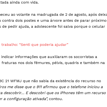
atada ainda com vida.
Week
e PRO
ceu ao volante na madrugada de 2 de agosto, após deix
Company
 contra dois postes e uma árvore antes de parar próximo
de pedir ajuda, a adolescente foi salva porque o celular
Sobre Nós
Anuncie
 trabalho: “Senti que poderia ajudar”
Contato
Termos de Serviços
indicar informações que auxiliaram os socorristas a
Política de Privacidade e Cookies
u fraturas nos dois fêmures, pélvis, quadris e também na
RSS
E NOW
ABC 21 WFMJ que não sabia da existência do recurso no
os me disse que o 911 afirmou que o telefone iniciou a
ra descobrir… E descobri que os iPhones têm um recurso
r a configuração ativada”,
contou.