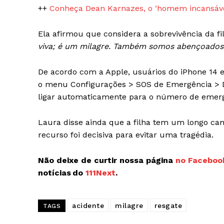
++
Conheça Dean Karnazes, o ‘homem incansáve
Ela afirmou que considera a sobrevivência da f
viva; é um milagre. Também somos abençoados p
De acordo com a Apple, usuários do iPhone 14 
o menu Configurações > SOS de Emergência > De
ligar automaticamente para o número de emerg
Laura disse ainda que a filha tem um longo ca
recurso foi decisiva para evitar uma tragédia.
Não deixe de curtir nossa página
no Faceboo
notícias do
111Next
.
acidente
milagre
resgate
TAGS