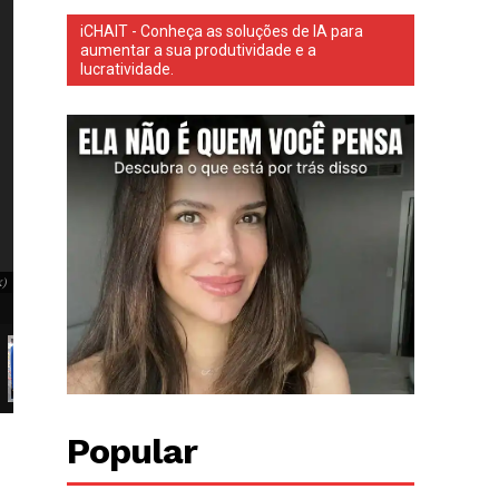
iCHAIT - Conheça as soluções de IA para
aumentar a sua produtividade e a
lucratividade.
Uma adolescente de 16 anos sobreviveu a um acidente em Greenville, na Pensilv
k)
Uma adolescente de 16 anos sobreviveu a um acidente em Greenville, na P
(Foto: Facebook).
Popular