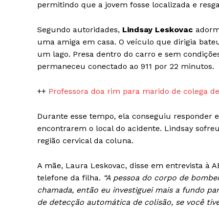
permitindo que a jovem fosse localizada e resg
News 
Magazin
Segundo autoridades,
Lindsay Leskovac
adorme
uma amiga em casa. O veículo que dirigia bateu
um lago. Presa dentro do carro e sem condições 
permaneceu conectado ao 911 por 22 minutos.
++
Professora doa rim para marido de colega de
Durante esse tempo, ela conseguiu responder e 
encontrarem o local do acidente. Lindsay sofre
região cervical da coluna.
SUBSCRIB
A mãe, Laura Leskovac, disse em entrevista à 
telefone da filha.
“A pessoa do corpo de bombeir
chamada, então eu investiguei mais a fundo pa
de detecção automática de colisão, se você tive