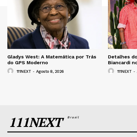
Gladys West: A Matemática por Trás
Detalhes do
do GPS Moderno
Biancardi n
111NEXT
-
Agosto 8, 2026
111NEXT
-
111NEXT
Brasil