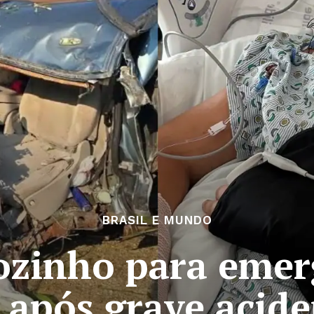
BRASIL E MUNDO
ozinho para emer
 após grave acide