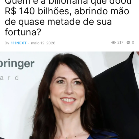
Quem é a bilionária que doou
R$ 140 bilhões, abrindo mão
de quase metade de sua
fortuna?
217
0
By
111NEXT
-
maio 12, 2026