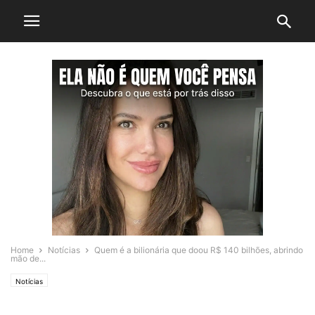
Home
Notícias
Quem é a bilionária que doou R$ 140 bilhões, abrindo
mão de...
Notícias